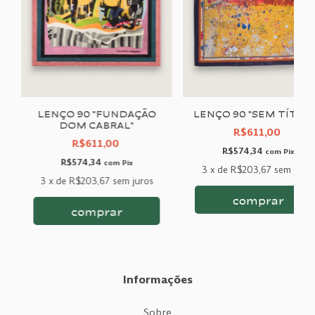
"
LENÇO 90 "FUNDAÇÃO
LENÇO 90 "SEM TÍTUL
DOM CABRAL"
R$611,00
R$611,00
R$574,34
com
Pix
R$574,34
com
Pix
3
x
de
R$203,67
sem juro
3
x
de
R$203,67
sem juros
Informações
Sobre